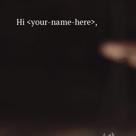
H
i
<
y
o
u
r
-
n
a
m
e
-
h
e
r
e
>
,